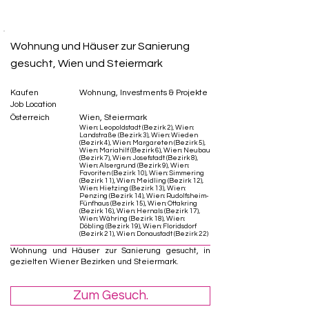
Wohnung und Häuser zur Sanierung
gesucht, Wien und Steiermark
Kaufen
Wohnung, Investments & Projekte
Job Location
Österreich
Wien, Steiermark
Wien: Leopoldstadt (Bezirk 2), Wien:
Landstraße (Bezirk 3), Wien: Wieden
(Bezirk 4), Wien: Margareten (Bezirk 5),
Wien: Mariahilf (Bezirk 6), Wien: Neubau
(Bezirk 7), Wien: Josefstadt (Bezirk 8),
Wien: Alsergrund (Bezirk 9), Wien:
Favoriten (Bezirk 10), Wien: Simmering
(Bezirk 11), Wien: Meidling (Bezirk 12),
Wien: Hietzing (Bezirk 13), Wien:
Penzing (Bezirk 14), Wien: Rudolfsheim-
Fünfhaus (Bezirk 15), Wien: Ottakring
(Bezirk 16), Wien: Hernals (Bezirk 17),
Wien: Währing (Bezirk 18), Wien:
Döbling (Bezirk 19), Wien: Floridsdorf
(Bezirk 21), Wien: Donaustadt (Bezirk 22)
Wohnung und Häuser zur Sanierung gesucht, in
gezielten Wiener Bezirken und Steiermark.
Zum Gesuch.