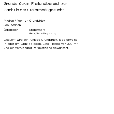
Grundstück im Freilandbereich zur
Pacht in der Steiermark gesucht.
Mieten / Pachten
Grundstück
Job Location
Österreich
Steiermark
Graz, Graz-Umgebung
Gesucht wird ein ruhiges Grundstück, idealerweise
in oder um Graz gelegen. Eine Fläche von 300 m²
und ein verfügbarer Parkplatz sind gewünscht.
Zum Gesuch.
Günstige Stadtwohnung in Linz
gesucht.
Mieten / Pachten
Wohnung
Job Location
Österreich
Oberösterreich
Linz