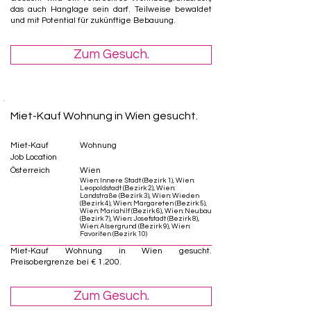
das auch Hanglage sein darf. Teilweise bewaldet
und mit Potential für zukünftige Bebauung.
Zum Gesuch.
Miet-Kauf Wohnung in Wien gesucht.
Miet-Kauf
Wohnung
Job Location
Österreich
Wien
Wien: Innere Stadt (Bezirk 1), Wien:
Leopoldstadt (Bezirk 2), Wien:
Landstraße (Bezirk 3), Wien: Wieden
(Bezirk 4), Wien: Margareten (Bezirk 5),
Wien: Mariahilf (Bezirk 6), Wien: Neubau
(Bezirk 7), Wien: Josefstadt (Bezirk 8),
Wien: Alsergrund (Bezirk 9), Wien:
Favoriten (Bezirk 10)
Miet-Kauf Wohnung in Wien gesucht.
Preisobergrenze bei € 1.200.
Zum Gesuch.