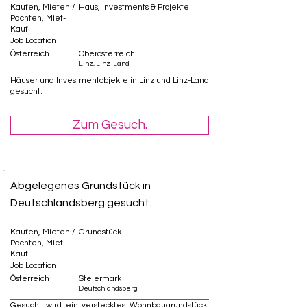
Kaufen, Mieten /
Haus, Investments & Projekte
Pachten, Miet-
Kauf
Job Location
Österreich
Oberösterreich
Linz, Linz-Land
Häuser und Investmentobjekte in Linz und Linz-Land
gesucht.
Zum Gesuch.
Abgelegenes Grundstück in
Deutschlandsberg gesucht.
Kaufen, Mieten /
Grundstück
Pachten, Miet-
Kauf
Job Location
Österreich
Steiermark
Deutschlandsberg
Gesucht wird ein verstecktes Wohnbaugrundstück,